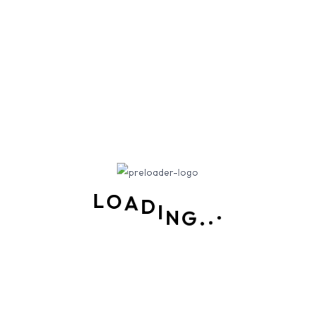
A
D
I
O
N
G
L
.
.
.